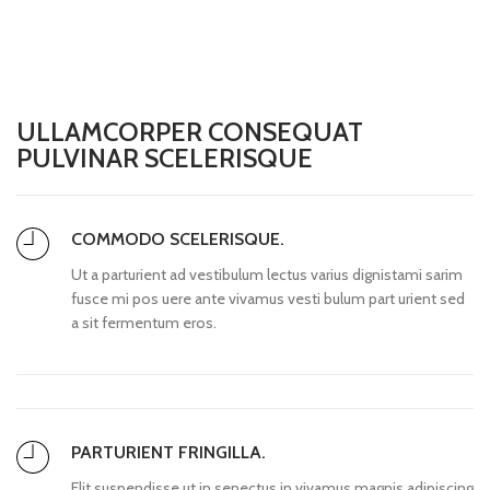
ULLAMCORPER CONSEQUAT
PULVINAR SCELERISQUE
COMMODO SCELERISQUE.
Ut a parturient ad vestibulum lectus varius dignistami sarim
fusce mi pos uere ante vivamus vesti bulum part urient sed
a sit fermentum eros.
PARTURIENT FRINGILLA.
Elit suspendisse ut in senectus in vivamus magnis adipiscing