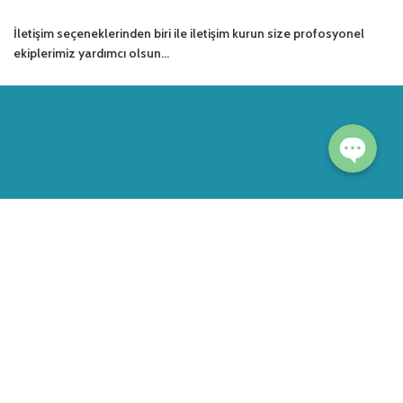
TELEFON ET
İletişim seçeneklerinden biri ile iletişim kurun size profosyonel
ekiplerimiz yardımcı olsun…
WhatsApp
2022 Fazilet OSGB Tüm Hakları Saklıdır.