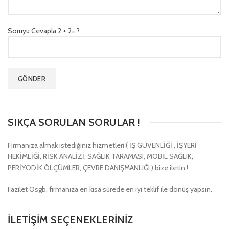
Soruyu Cevapla 2 + 2= ?
SIKÇA SORULAN SORULAR !
Firmanıza almak istediğiniz hizmetleri ( İŞ GÜVENLİĞİ , İŞYERİ
HEKİMLİĞİ, RİSK ANALİZİ, SAĞLIK TARAMASI, MOBİL SAĞLIK,
PERİYODİK ÖLÇÜMLER, ÇEVRE DANIŞMANLIĞI ) bize iletin !
Fazilet Osgb, firmanıza en kısa sürede en iyi teklif ile dönüş yapsın.
İLETİŞİM SEÇENEKLERİNİZ